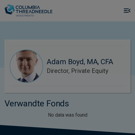
Skip to main content
M
m
o
Adam Boyd, MA, CFA
Director, Private Equity
Verwandte Fonds
No data was found