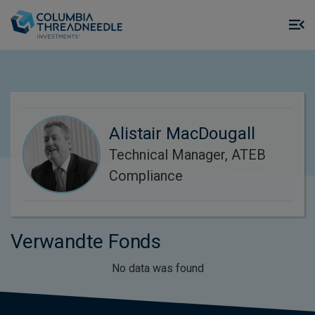
Skip to main content
M
m
o
Alistair MacDougall
Technical Manager, ATEB
Compliance
Verwandte Fonds
No data was found