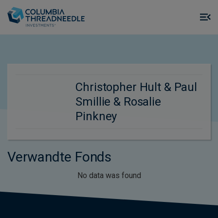
Skip to main content
M
m
o
Christopher Hult & Paul
Smillie & Rosalie
Pinkney
Verwandte Fonds
No data was found