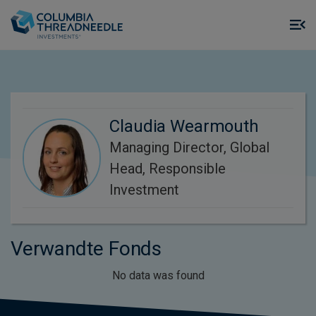
Skip to main content
M
m
o
Claudia Wearmouth
Managing Director, Global
Head, Responsible
Investment
Verwandte Fonds
No data was found