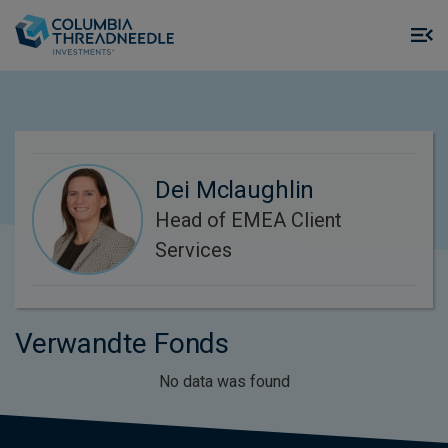
Skip to main content
M
m
o
Dei Mclaughlin
Head of EMEA Client
Services
Verwandte Fonds
No data was found