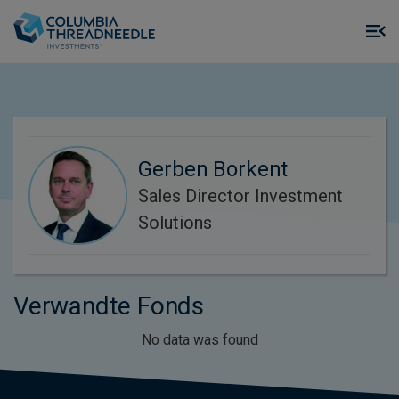
Skip to main content
M
m
o
Gerben Borkent
Sales Director Investment
Solutions
Verwandte Fonds
No data was found