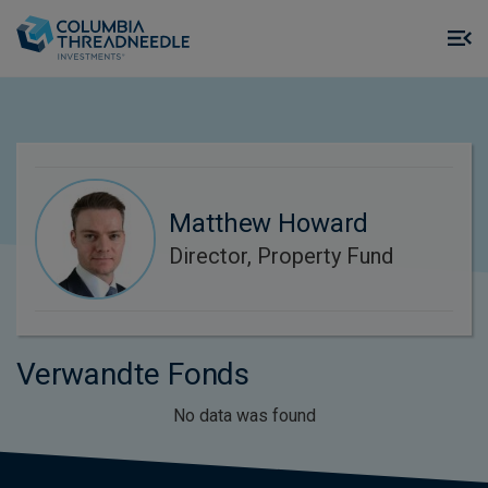
Skip to main content
M
m
o
Matthew Howard
Director, Property Fund
Verwandte Fonds
No data was found