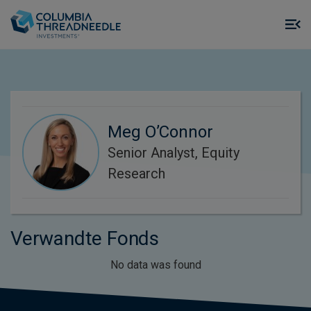
Skip to main content
M
m
o
Meg O’Connor
Senior Analyst, Equity
Research
Verwandte Fonds
No data was found