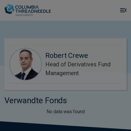
Skip to main content
M
m
o
Robert Crewe
Head of Derivatives Fund
Management
Verwandte Fonds
No data was found