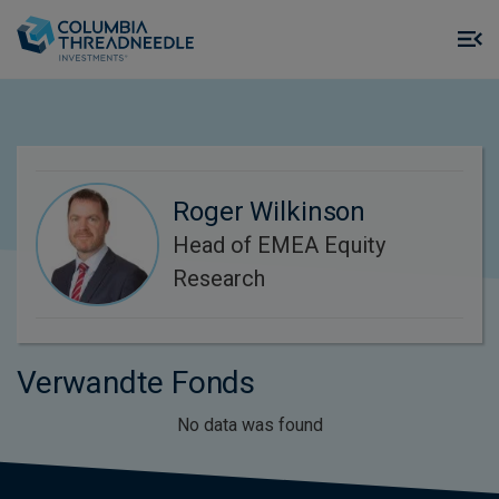
Skip to main content
M
m
o
Roger Wilkinson
Head of EMEA Equity
Research
Verwandte Fonds
No data was found