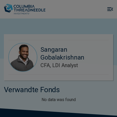
Skip to main content
M
m
o
Sangaran
Gobalakrishnan
CFA, LDI Analyst
Verwandte Fonds
No data was found