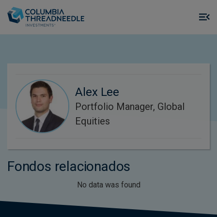
Skip to main content
M
m
o
Alex Lee
Portfolio Manager, Global
Equities
Fondos relacionados
No data was found