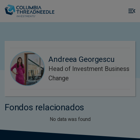
Skip to main content
M
m
o
Andreea Georgescu
Head of Investment Business
Change
Fondos relacionados
No data was found