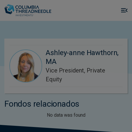
Skip to main content
M
m
o
Ashley-anne Hawthorn,
MA
Vice President, Private
Equity
Fondos relacionados
No data was found