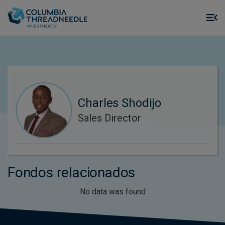
Skip to main content
M
m
o
Charles Shodijo
Sales Director
Fondos relacionados
No data was found