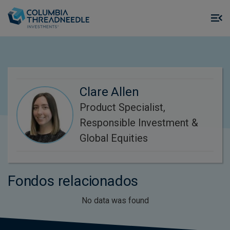
Skip to main content
M
m
o
Clare Allen
Product Specialist,
Responsible Investment &
Global Equities
Fondos relacionados
No data was found