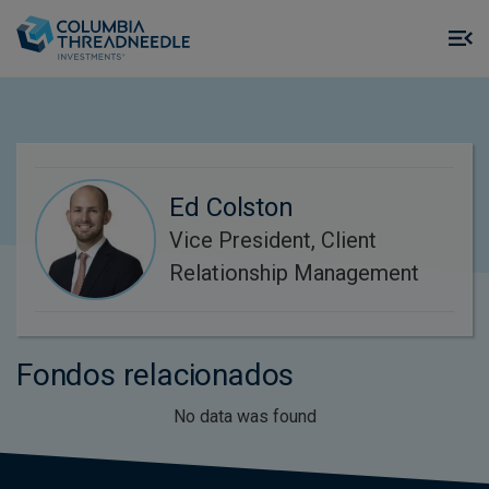
Skip to main content
M
m
o
Ed Colston
Vice President, Client
Relationship Management
Fondos relacionados
No data was found