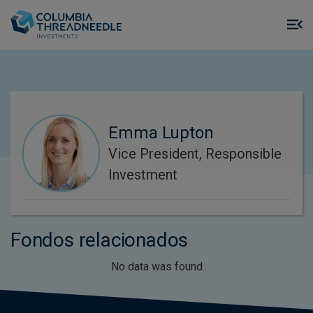
Skip to main content
M
m
o
Emma Lupton
Vice President, Responsible
Investment
Fondos relacionados
No data was found