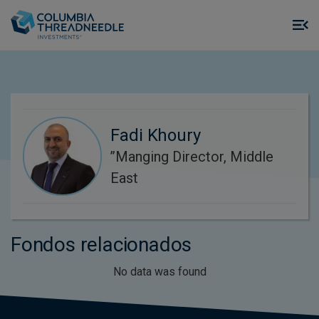
Skip to main content
M
m
o
Fadi Khoury
’’Manging Director, Middle
East
Fondos relacionados
No data was found