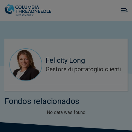
Skip to main content
M
m
o
Felicity Long
Gestore di portafoglio clienti
Fondos relacionados
No data was found