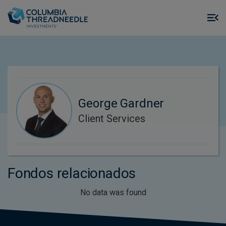
Skip to main content
M
m
o
George Gardner
Client Services
Fondos relacionados
No data was found