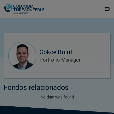
Skip to main content
M
m
o
Gokce Bulut
Portfolio Manager
Fondos relacionados
No data was found