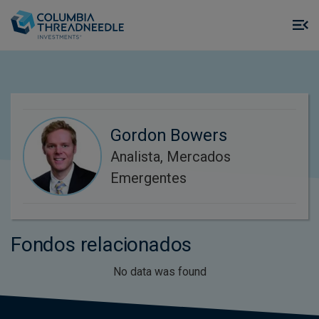
Skip to main content
M
m
o
Gordon Bowers
Analista, Mercados
Emergentes
Fondos relacionados
No data was found