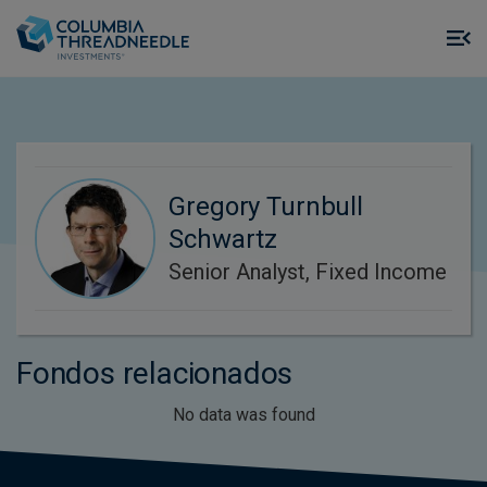
Skip to main content
M
m
o
Gregory Turnbull
Schwartz
Senior Analyst, Fixed Income
Fondos relacionados
No data was found