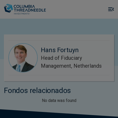
Skip to main content
M
m
o
Hans Fortuyn
Head of Fiduciary
Management, Netherlands
Fondos relacionados
No data was found