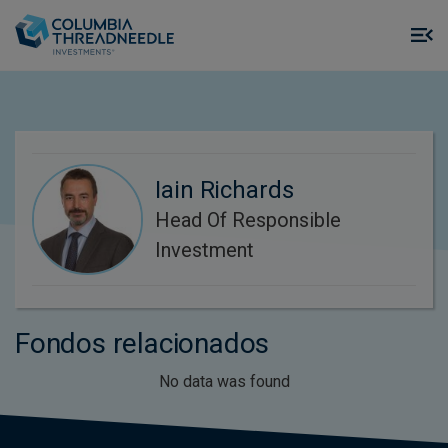
Skip to main content
M
m
o
Iain Richards
Head Of Responsible
Investment
Fondos relacionados
No data was found