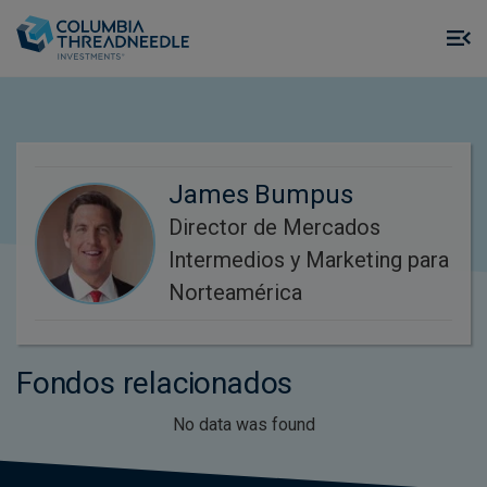
Skip to main content
M
m
o
James Bumpus
Director de Mercados
Intermedios y Marketing para
Norteamérica
Fondos relacionados
No data was found