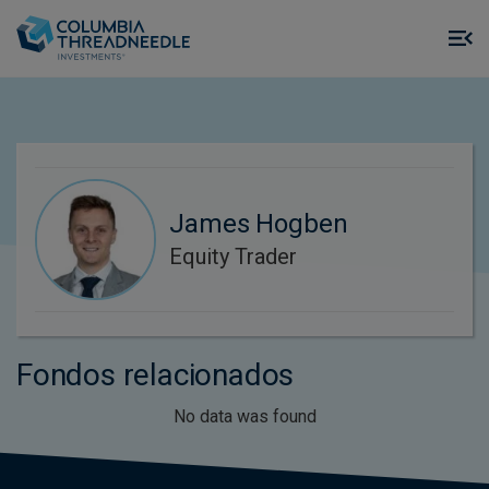
Skip to main content
M
m
o
James Hogben
Equity Trader
Fondos relacionados
No data was found