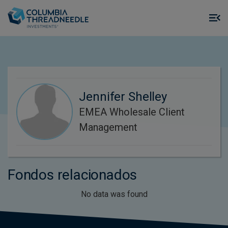
Skip to main content
M
m
o
Jennifer Shelley
EMEA Wholesale Client
Management
Fondos relacionados
No data was found