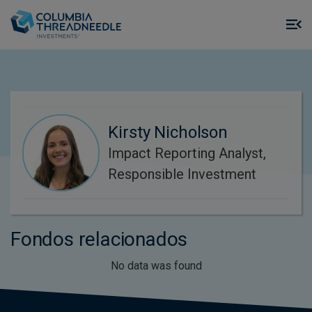
Skip to main content
M
m
o
Kirsty Nicholson
Impact Reporting Analyst,
Responsible Investment
Fondos relacionados
No data was found