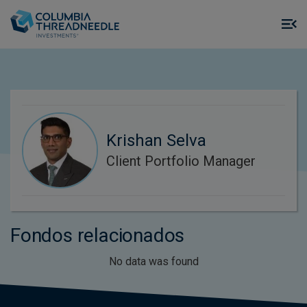
Skip to main content
M
m
o
Krishan Selva
Client Portfolio Manager
Fondos relacionados
No data was found