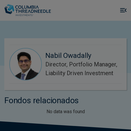
Skip to main content
M
m
o
Nabil Owadally
Director, Portfolio Manager,
Liability Driven Investment
Fondos relacionados
No data was found