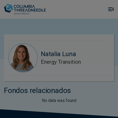
Skip to main content
M
m
o
Natalia Luna
Energy Transition
Fondos relacionados
No data was found