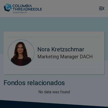
Skip to main content
M
m
o
Nora Kretzschmar
Marketing Manager DACH
Fondos relacionados
No data was found