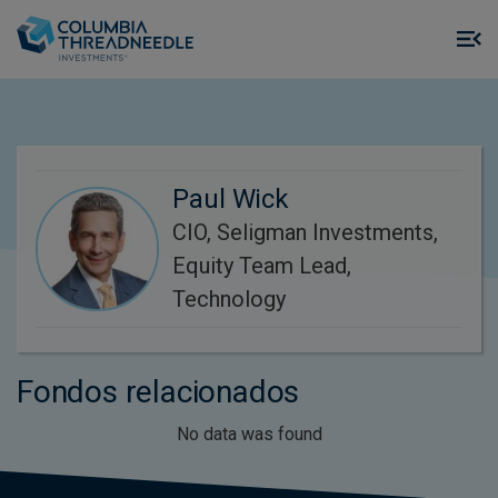
Skip to main content
M
m
o
Paul Wick
CIO, Seligman Investments,
Equity Team Lead,
Technology
Fondos relacionados
No data was found