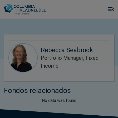
Skip to main content
M
m
o
Rebecca Seabrook
Portfolio Manager, Fixed
Income
Fondos relacionados
No data was found