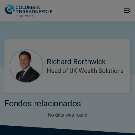
Skip to main content
M
m
o
Richard Borthwick
Head of UK Wealth Solutions
Fondos relacionados
No data was found