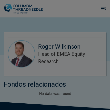
Skip to main content
M
m
o
Roger Wilkinson
Head of EMEA Equity
Research
Fondos relacionados
No data was found