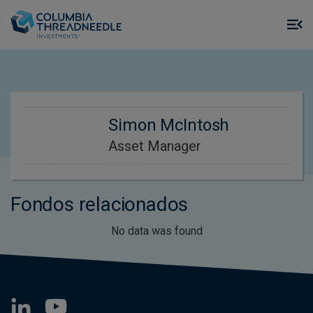
Skip to main content
M
m
o
Simon McIntosh
Asset Manager
Fondos relacionados
No data was found