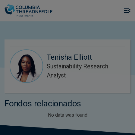
Skip to main content
M
m
o
Tenisha Elliott
Sustainability Research
Analyst
Fondos relacionados
No data was found