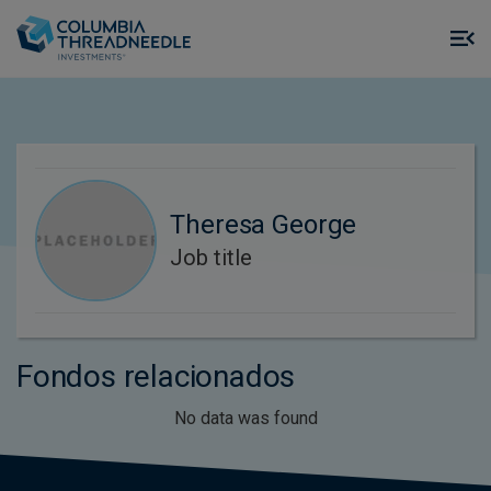
Skip to main content
M
m
o
Theresa George
Job title
Fondos relacionados
No data was found