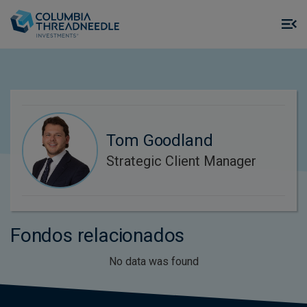
Skip to main content
M
m
o
Tom Goodland
Strategic Client Manager
Fondos relacionados
No data was found