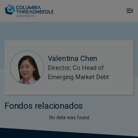
Skip to main content
M
m
o
Valentina Chen
Director, Co Head of
Emerging Market Debt
Fondos relacionados
No data was found