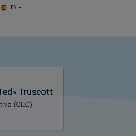
ES
Skip to main content
«Ted» Truscott
tivo (CEO)