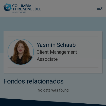
Skip to main content
M
m
o
Yasmin Schaab
Client Management
Associate
Fondos relacionados
No data was found