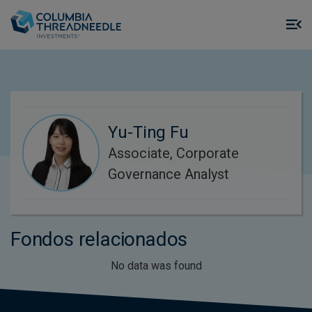
Skip to main content
M
m
o
Yu-Ting Fu
Associate, Corporate
Governance Analyst
Fondos relacionados
No data was found