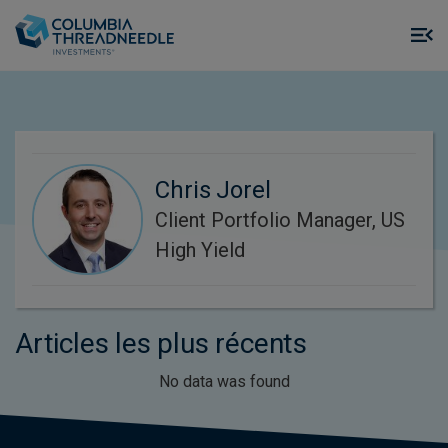
Skip to main content
M
m
o
Chris Jorel
Client Portfolio Manager, US
High Yield
Articles les plus récents
No data was found