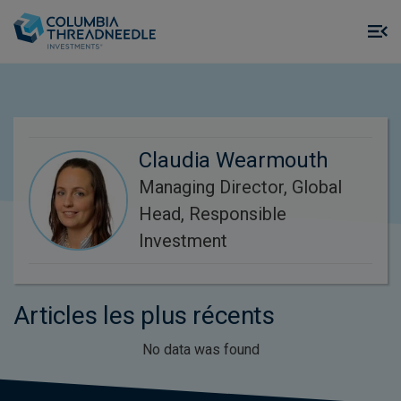
Skip to main content
M
m
o
Claudia Wearmouth
Managing Director, Global
Head, Responsible
Investment
Articles les plus récents
No data was found