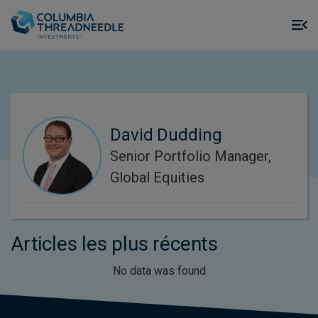
Skip to main content
M
m
o
David Dudding
Senior Portfolio Manager,
Global Equities
Articles les plus récents
No data was found