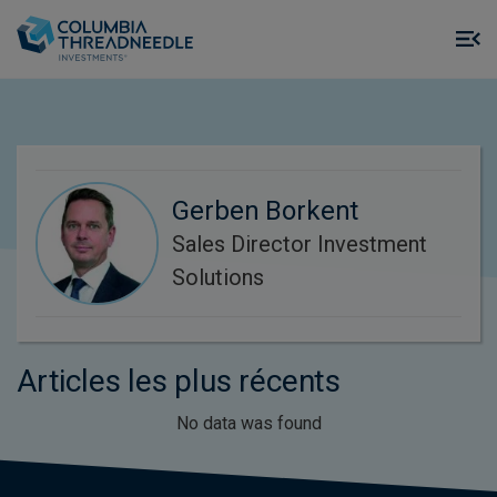
Skip to main content
M
m
o
Gerben Borkent
Sales Director Investment
Solutions
Articles les plus récents
No data was found